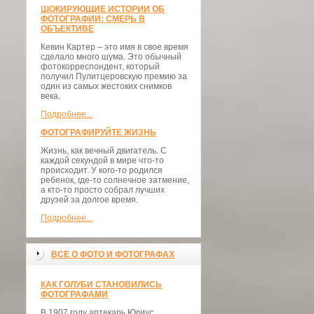
ШОКИРУЮЩИЕ ИСТОРИИ ОБ
ФОТОГРАФИИ: СМЕРЬ В
ОБЪЕКТИВЕ
Кевин Картер – это имя в свое время
сделало много шума. Это обычный
фотокорреспондент, который
получил Пулитцеровскую премию за
один из самых жестоких снимков
века.
Подробнее...
ФОТОГРАФИРУЙТЕ ЖИЗНЬ
Жизнь, как вечный двигатель. С
каждой секундой в мире что-то
происходит. У кого-то родился
ребенок, где-то солнечное затмение,
а кто-то просто собрал лучших
друзей за долгое время.
Подробнее...
ВСЕ О ФОТО И ФОТОГРАФАХ
КАК ГОЛУБИ СТАНОВИЛИСЬ
ФОТОГРАФАМИ
В 1907 году аптекарь Юлиус