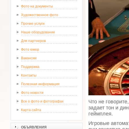
Фото на документы
Художественное фото
Прочие услуги
Наше оборудование
Для партнеров
Фото юмор
Вакансии
Поддержка
Контакты
Полезная информация
Фото новости
Что не говорите,
Все о фото и фотографах
задает тон и дин
Карта сайта
геймплея.
Игровые автома
ОБЪЯВЛЕНИЯ