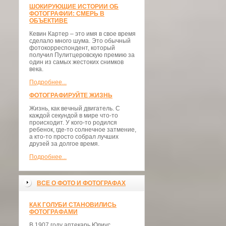
ШОКИРУЮЩИЕ ИСТОРИИ ОБ
ФОТОГРАФИИ: СМЕРЬ В
ОБЪЕКТИВЕ
Кевин Картер – это имя в свое время
сделало много шума. Это обычный
фотокорреспондент, который
получил Пулитцеровскую премию за
один из самых жестоких снимков
века.
Подробнее...
ФОТОГРАФИРУЙТЕ ЖИЗНЬ
Жизнь, как вечный двигатель. С
каждой секундой в мире что-то
происходит. У кого-то родился
ребенок, где-то солнечное затмение,
а кто-то просто собрал лучших
друзей за долгое время.
Подробнее...
ВСЕ О ФОТО И ФОТОГРАФАХ
КАК ГОЛУБИ СТАНОВИЛИСЬ
ФОТОГРАФАМИ
В 1907 году аптекарь Юлиус