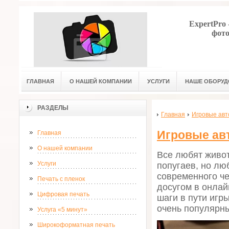
ExpertPro
фото
ГЛАВНАЯ
О НАШЕЙ КОМПАНИИ
УСЛУГИ
НАШЕ ОБОРУД
РАЗДЕЛЫ
Главная
Игровые авт
Игровые ав
Главная
О нашей компании
Все любят животн
Услуги
попугаев, но лю
современного ч
Печать с пленок
досугом в онлай
Цифровая печать
шаги в пути игр
очень популярн
Услуга «5 минут»
Широкоформатная печать