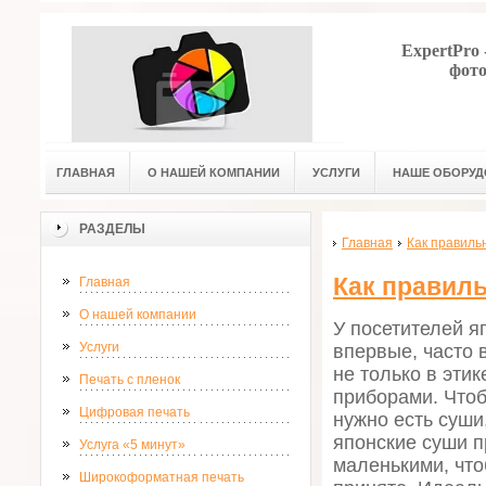
ExpertPro
фото
ГЛАВНАЯ
О НАШЕЙ КОМПАНИИ
УСЛУГИ
НАШЕ ОБОРУД
РАЗДЕЛЫ
Главная
Как правиль
Как правиль
Главная
О нашей компании
У посетителей я
Услуги
впервые, часто 
не только в эти
Печать с пленок
приборами. Чтоб
Цифровая печать
нужно есть суши
японские суши п
Услуга «5 минут»
маленькими, чтоб
Широкоформатная печать