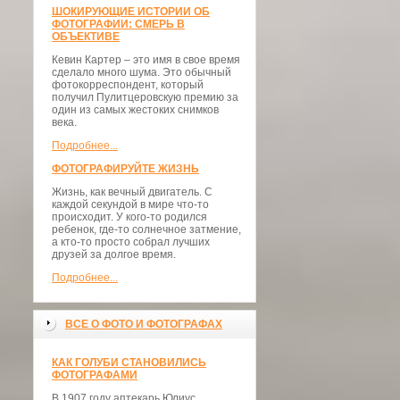
ШОКИРУЮЩИЕ ИСТОРИИ ОБ
ФОТОГРАФИИ: СМЕРЬ В
ОБЪЕКТИВЕ
Кевин Картер – это имя в свое время
сделало много шума. Это обычный
фотокорреспондент, который
получил Пулитцеровскую премию за
один из самых жестоких снимков
века.
Подробнее...
ФОТОГРАФИРУЙТЕ ЖИЗНЬ
Жизнь, как вечный двигатель. С
каждой секундой в мире что-то
происходит. У кого-то родился
ребенок, где-то солнечное затмение,
а кто-то просто собрал лучших
друзей за долгое время.
Подробнее...
ВСЕ О ФОТО И ФОТОГРАФАХ
КАК ГОЛУБИ СТАНОВИЛИСЬ
ФОТОГРАФАМИ
В 1907 году аптекарь Юлиус