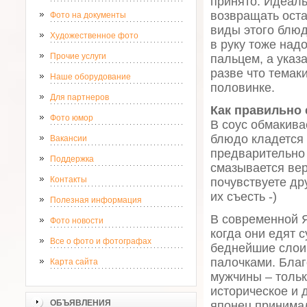
принято. Идеаль
возвращать оста
Фото на документы
виды этого блюд
Художественное фото
в руку тоже над
Прочие услуги
пальцем, а указ
разве что темак
Наше оборудование
половинке.
Для партнеров
Как правильно 
Фото юмор
В соус обмакива
блюдо кладется 
Вакансии
предварительно 
Поддержка
смазывается вер
Контакты
почувствуете др
их съесть -)
Полезная информация
В современной 
Фото новости
когда они едят с
Все о фото и фотографах
беднейшие слои 
палочками. Бла
Карта сайта
мужчины – тольк
историческое и 
ОБЪЯВЛЕНИЯ
японец принимал