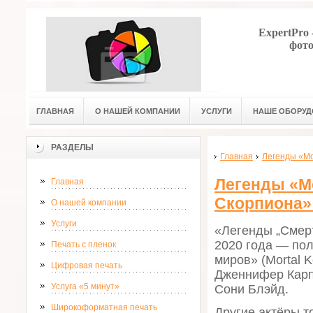
ExpertPro
фото
ГЛАВНАЯ
О НАШЕЙ КОМПАНИИ
УСЛУГИ
НАШЕ ОБОРУД
РАЗДЕЛЫ
Главная
Легенды «Мо
Легенды «М
Главная
Скорпиона»
О нашей компании
Услуги
«Легенды „Смер
2020 года — пол
Печать с пленок
миров» (Mortal K
Цифровая печать
Дженнифер Карпе
Услуга «5 минут»
Сони Блэйд.
Широкоформатная печать
Другие актёры т