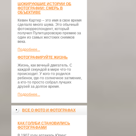
ШОКИРУЮЩИЕ ИСТОРИИ ОБ
ФОТОГРАФИИ: СМЕРЬ В
ОБЪЕКТИВЕ
Кевин Картер – это имя в свое время
сделало много шума. Это обычный
фотокорреспондент, который
получил Пулитцеровскую премию за
один из самых жестоких снимков
века.
Подробнее...
ФОТОГРАФИРУЙТЕ ЖИЗНЬ
Жизнь, как вечный двигатель. С
каждой секундой в мире что-то
происходит. У кого-то родился
ребенок, где-то солнечное затмение,
а кто-то просто собрал лучших
друзей за долгое время.
Подробнее...
ВСЕ О ФОТО И ФОТОГРАФАХ
КАК ГОЛУБИ СТАНОВИЛИСЬ
ФОТОГРАФАМИ
В 1907 году аптекарь Юлиус