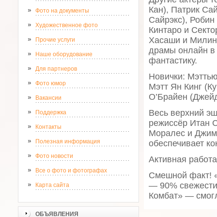
Кан), Патрик Са
Фото на документы
Сайрэкс), Робин
Художественное фото
Кинтаро и Секто
Хасаши и Милина
Прочие услуги
драмы онлайн в 
Наше оборудование
фантастику.
Для партнеров
Новички: Мэттью
Фото юмор
Мэтт Ян Кинг (К
О’Брайен (Джейд
Вакансии
Весь верхний э
Поддержка
режиссёр Итан 
Контакты
Моралес и Джим 
Полезная информация
обеспечивает ко
Фото новости
Активная работа
Все о фото и фотографах
Смешной факт! 
— 90% свежести
Карта сайта
Комбат» — смогл
ОБЪЯВЛЕНИЯ