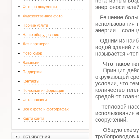
негативным воз
энергоносителей
Фото на документы
Художественное фото
Решение больши
использования 
Прочие услуги
энергии – солнц
Наше оборудование
Одним из наибо
Для партнеров
водой зданий и 
называется «теп
Фото юмор
Вакансии
Что такое теп
Принцип действ
Поддержка
окружающей сред
Контакты
условии, что те
количество тепл
Полезная информация
средой от главн
Фото новости
Тепловой насос
Все о фото и фотографах
использования е
Карта сайта
сооружений.
Общую схему те
трубопроводов-
ОБЪЯВЛЕНИЯ