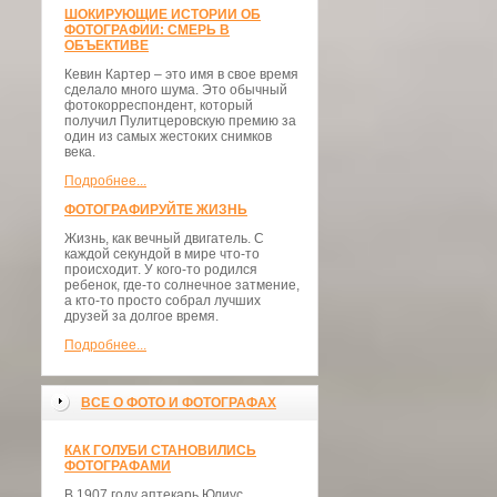
ШОКИРУЮЩИЕ ИСТОРИИ ОБ
ФОТОГРАФИИ: СМЕРЬ В
ОБЪЕКТИВЕ
Кевин Картер – это имя в свое время
сделало много шума. Это обычный
фотокорреспондент, который
получил Пулитцеровскую премию за
один из самых жестоких снимков
века.
Подробнее...
ФОТОГРАФИРУЙТЕ ЖИЗНЬ
Жизнь, как вечный двигатель. С
каждой секундой в мире что-то
происходит. У кого-то родился
ребенок, где-то солнечное затмение,
а кто-то просто собрал лучших
друзей за долгое время.
Подробнее...
ВСЕ О ФОТО И ФОТОГРАФАХ
КАК ГОЛУБИ СТАНОВИЛИСЬ
ФОТОГРАФАМИ
В 1907 году аптекарь Юлиус