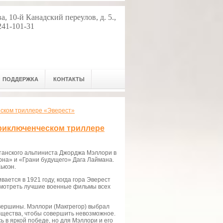
, 10-й Канадский переулов, д. 5.,
241-101-31
ПОДДЕРЖКА
КОНТАКТЫ
еском триллере «Эверест»
приключенческом триллере
танского альпиниста Джорджа Мэллори в
на» и «Грани будущего» Дага Лаймана.
ьюэн.
ется в 1921 году, когда гора Эверест
Смотреть лучшие военные фильмы всех
 вершины. Мэллори (Макгрегор) выбрал
общества, чтобы совершить невозможное.
в яркой победе, но для Мэллори и его