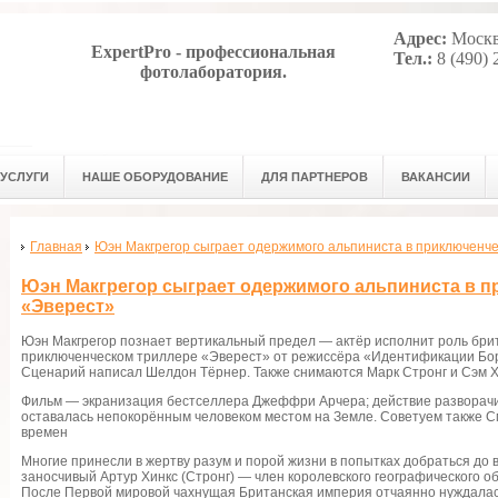
Адрес:
Москва
ExpertPro - профессиональная
Тел.:
8 (490) 
фотолаборатория.
УСЛУГИ
НАШЕ ОБОРУДОВАНИЕ
ДЛЯ ПАРТНЕРОВ
ВАКАНСИИ
Главная
Юэн Макгрегор сыграет одержимого альпиниста в приключенч
Юэн Макгрегор сыграет одержимого альпиниста в 
«Эверест»
Юэн Макгрегор познает вертикальный предел — актёр исполнит роль бри
приключенческом триллере «Эверест» от режиссёра «Идентификации Бор
Сценарий написал Шелдон Тёрнер. Также снимаются Марк Стронг и Сэм Х
Фильм — экранизация бестселлера Джеффри Арчера; действие разворачива
оставалась непокорённым человеком местом на Земле. Советуем также 
времен
Многие принесли в жертву разум и порой жизни в попытках добраться до
заносчивый Артур Хинкс (Стронг) — член королевского географического 
После Первой мировой чахнущая Британская империя отчаянно нуждалась 