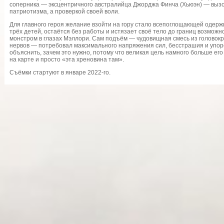
соперника — эксцентричного австралийца Джорджа Финча (Хьюэн) — выз
патриотизма, а проверкой своей воли.
Для главного героя желание взойти на гору стало всепоглощающей одер
трёх детей, остаётся без работы и истязает своё тело до границ возмож
монстром в глазах Мэллори. Сам подъём — чудовищная смесь из головок
нервов — потребовал максимального напряжения сил, бесстрашия и упор
объяснить, зачем это нужно, потому что великая цель намного больше ег
на карте и просто «эта хреновина там».
Съёмки стартуют в январе 2022-го.