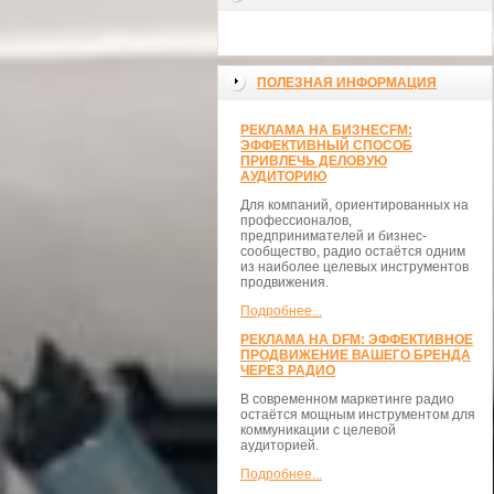
ПОЛЕЗНАЯ ИНФОРМАЦИЯ
РЕКЛАМА НА БИЗНЕСFM:
ЭФФЕКТИВНЫЙ СПОСОБ
ПРИВЛЕЧЬ ДЕЛОВУЮ
АУДИТОРИЮ
Для компаний, ориентированных на
профессионалов,
предпринимателей и бизнес-
сообщество, радио остаётся одним
из наиболее целевых инструментов
продвижения.
Подробнее...
РЕКЛАМА НА DFM: ЭФФЕКТИВНОЕ
ПРОДВИЖЕНИЕ ВАШЕГО БРЕНДА
ЧЕРЕЗ РАДИО
В современном маркетинге радио
остаётся мощным инструментом для
коммуникации с целевой
аудиторией.
Подробнее...